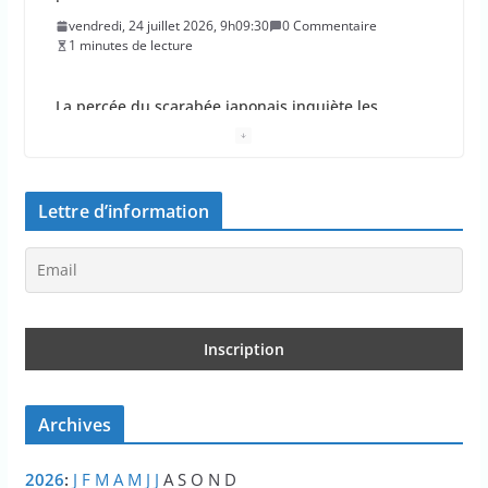
jeudi, 23 juillet 2026, 11h11:01
0 Commentaire
4 minutes de lecture
En 2026, les incendies ont brûlé au moins 44 000
hectares en France
jeudi, 23 juillet 2026, 10h10:30
0 Commentaire
1 minutes de lecture
Lettre d’information
Les députés approuvent les viols en série sur les
moins de 15 ans
jeudi, 23 juillet 2026, 9h09:08
0 Commentaire
2 minutes de lecture
Le Parlement adopte le projet de loi Ripost sur la
sécurité du quotidien
Archives
mercredi, 22 juillet 2026, 12h12:27
0 Commentaire
2 minutes de lecture
2026
:
J
F
M
A
M
J
J
A
S
O
N
D