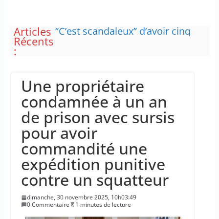
Articles
“C’est scandaleux” d’avoir cinq
Récents
Canadair disponibles sur 12
:
Les plages du Débarquement de
Normandie ont été inscrites au
patrimoine mondial de l’Unesco
Une propriétaire
Des pompiers venus de
différentes régions de la France
condamnée à un an
ont été mobilisés pour
de prison avec sursis
combattre l’incendie en Gironde
La France insoumise exprime
pour avoir
son incompréhension face à la
commandité une
plainte de la DJ Barbara Butch
concernant le droit de critiquer
expédition punitive
ses choix politiques.
contre un squatteur
L’État prélève dans les caisses du
régime d’assurance chômage
dimanche, 30 novembre 2025, 10h03:49
0 Commentaire
1 minutes de lecture