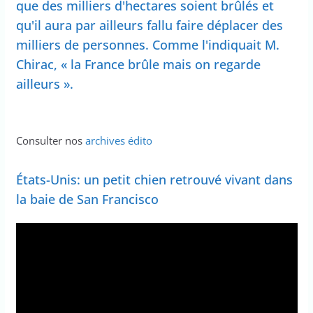
que des milliers d'hectares soient brûlés et
qu'il aura par ailleurs fallu faire déplacer des
milliers de personnes. Comme l'indiquait M.
Chirac, « la France brûle mais on regarde
ailleurs ».
Consulter nos
archives édito
États-Unis: un petit chien retrouvé vivant dans
la baie de San Francisco