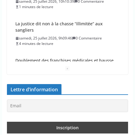
samedi, 25 juillet 2026, 10h10:39
0 Commentaire
1 minutes de lecture
La justice dit non à la chasse “illimitée” aux
sangliers
samedi, 25 juillet 2026, 9h09:46
0 Commentaire
4 minutes de lecture
Doublement des franchises médicales et hausse
du ticket modérateur
vendredi, 24 juillet 2026, 12h12:21
0 Commentaire
2 minutes de lecture
Lettre d’information
Emmanuel Macron demande l’activation du
mécanisme de protection civile de l’UE, face aux
incendies
vendredi, 24 juillet 2026, 11h11:08
0 Commentaire
2 minutes de lecture