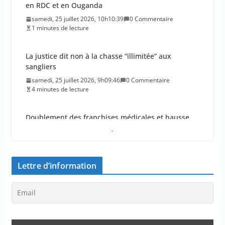
en RDC et en Ouganda
samedi, 25 juillet 2026, 10h10:39
0 Commentaire
1 minutes de lecture
La justice dit non à la chasse “illimitée” aux
sangliers
samedi, 25 juillet 2026, 9h09:46
0 Commentaire
4 minutes de lecture
Doublement des franchises médicales et hausse
du ticket modérateur
vendredi, 24 juillet 2026, 12h12:21
0 Commentaire
2 minutes de lecture
Lettre d’information
Emmanuel Macron demande l’activation du
mécanisme de protection civile de l’UE, face aux
incendies
vendredi, 24 juillet 2026, 11h11:08
0 Commentaire
2 minutes de lecture