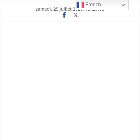
French
Passer
samedi, 25 juillet 2026, 15h27:03
au
contenu