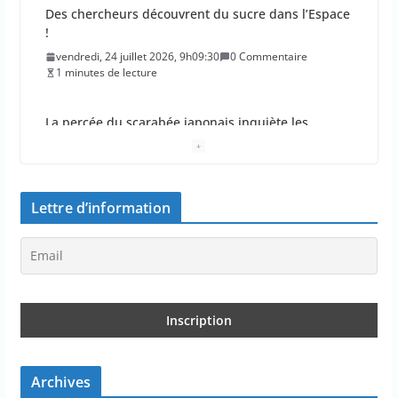
Des chercheurs découvrent du sucre dans l’Espace
!
vendredi, 24 juillet 2026, 9h09:30
0 Commentaire
1 minutes de lecture
La percée du scarabée japonais inquiète les
autorités françaises
jeudi, 23 juillet 2026, 11h11:01
0 Commentaire
4 minutes de lecture
Lettre d’information
En 2026, les incendies ont brûlé au moins 44 000
hectares en France
jeudi, 23 juillet 2026, 10h10:30
0 Commentaire
1 minutes de lecture
Les députés approuvent les viols en série sur les
moins de 15 ans
Archives
jeudi, 23 juillet 2026, 9h09:08
0 Commentaire
2 minutes de lecture