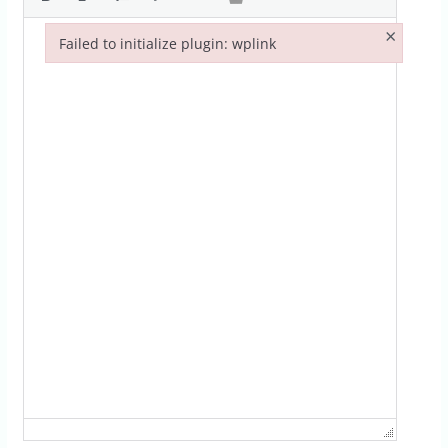
×
Failed to initialize plugin: wplink
Failed to initialize plugin: wplink