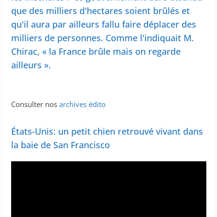
que des milliers d'hectares soient brûlés et
qu'il aura par ailleurs fallu faire déplacer des
milliers de personnes. Comme l'indiquait M.
Chirac, « la France brûle mais on regarde
ailleurs ».
Consulter nos
archives édito
États-Unis: un petit chien retrouvé vivant dans
la baie de San Francisco