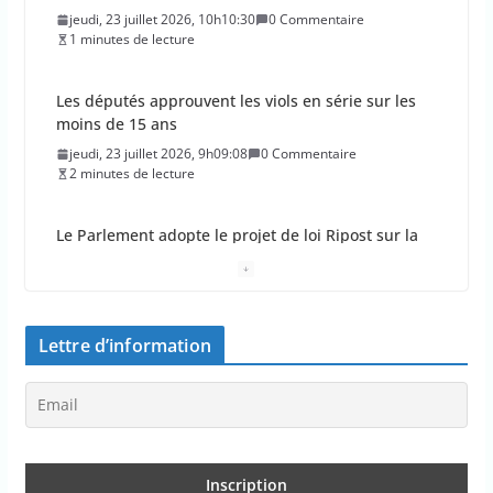
jeudi, 23 juillet 2026, 9h09:08
0 Commentaire
2 minutes de lecture
Le Parlement adopte le projet de loi Ripost sur la
sécurité du quotidien
mercredi, 22 juillet 2026, 12h12:27
0 Commentaire
2 minutes de lecture
Les aides aux entreprises dans le budget 2027
font-elles être réduites ?
mercredi, 22 juillet 2026, 11h11:26
0 Commentaire
2 minutes de lecture
Lettre d’information
“Un lieu climatisé à moins de 10 minutes pour tous
les Français”
mercredi, 22 juillet 2026, 10h10:26
0 Commentaire
4 minutes de lecture
Le rapport d’une association sur le consentement