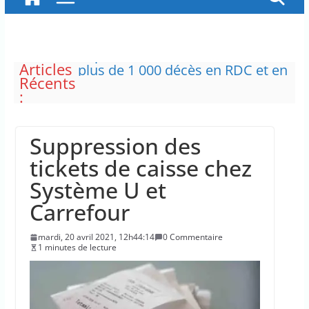
Articles
L’épidémie d’Ebola a entraîné
Récents
plus de 1 000 décès en RDC et en
:
Ouganda
La justice dit non à la chasse
“illimitée” aux sangliers
Suppression des
Doublement des franchises
médicales et hausse du ticket
tickets de caisse chez
modérateur
Système U et
“C’est scandaleux” d’avoir cinq
Canadair disponibles sur 12
Carrefour
Le maire de New York, dit qu’il
n’a pas la capacité juridique
mardi, 20 avril 2021, 12h44:14
0 Commentaire
d’arrêter Benyamin Nétanyahou
1 minutes de lecture