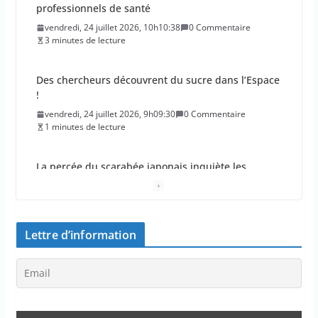
professionnels de santé
vendredi, 24 juillet 2026, 10h10:38
0 Commentaire
3 minutes de lecture
Des chercheurs découvrent du sucre dans l’Espace
!
vendredi, 24 juillet 2026, 9h09:30
0 Commentaire
1 minutes de lecture
La percée du scarabée japonais inquiète les
autorités françaises
jeudi, 23 juillet 2026, 11h11:01
0 Commentaire
4 minutes de lecture
Lettre d’information
En 2026, les incendies ont brûlé au moins 44 000
hectares en France
jeudi, 23 juillet 2026, 10h10:30
0 Commentaire
1 minutes de lecture