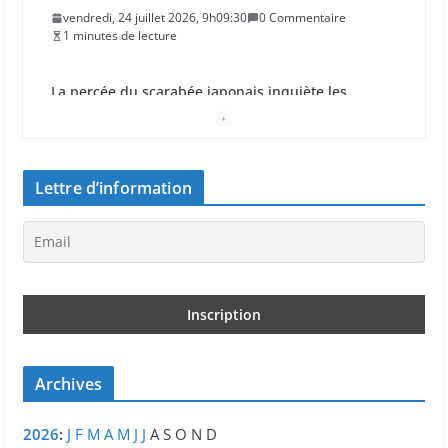
vendredi, 24 juillet 2026, 9h09:30
0 Commentaire
1 minutes de lecture
La percée du scarabée japonais inquiète les
autorités françaises
jeudi, 23 juillet 2026, 11h11:01
0 Commentaire
4 minutes de lecture
Lettre d’information
En 2026, les incendies ont brûlé au moins 44 000
hectares en France
jeudi, 23 juillet 2026, 10h10:30
0 Commentaire
1 minutes de lecture
Les députés approuvent les viols en série sur les
moins de 15 ans
Archives
jeudi, 23 juillet 2026, 9h09:08
0 Commentaire
2 minutes de lecture
2026
:
J
F
M
A
M
J
J
A
S
O
N
D