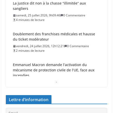
La justice dit non à la chasse “illimitée” aux
sangliers
samedi, 25 juillet 2026, 9h09:46
0 Commentaire
4 minutes de lecture
Doublement des franchises médicales et hausse
du ticket modérateur
vendredi, 24 juillet 2026, 12h12:21
0 Commentaire
2 minutes de lecture
Emmanuel Macron demande l’activation du
mécanisme de protection civile de l’UE, face aux
incendies
vendredi, 24 juillet 2026, 11h11:08
0 Commentaire
2 minutes de lecture
Lettre d’information
La Haute Autorité de santé veut rendre obligatoire
la vaccination contre la grippe pour tous les
professionnels de santé