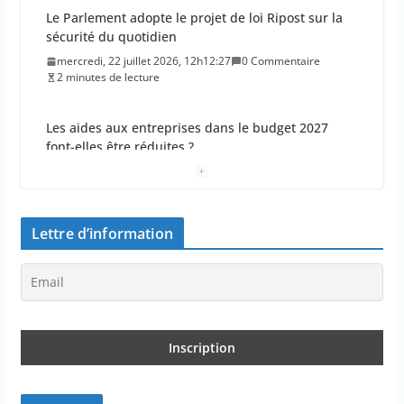
Le Parlement adopte le projet de loi Ripost sur la
sécurité du quotidien
mercredi, 22 juillet 2026, 12h12:27
0 Commentaire
2 minutes de lecture
Les aides aux entreprises dans le budget 2027
font-elles être réduites ?
mercredi, 22 juillet 2026, 11h11:26
0 Commentaire
2 minutes de lecture
Lettre d’information
“Un lieu climatisé à moins de 10 minutes pour tous
les Français”
mercredi, 22 juillet 2026, 10h10:26
0 Commentaire
4 minutes de lecture
Le rapport d’une association sur le consentement
en gynécologie
mercredi, 22 juillet 2026, 9h09:27
0 Commentaire