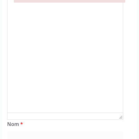
Failed to initialize plugin: wplink
Nom
*