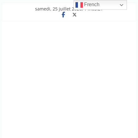
French
Passer
samedi, 25 juillet 2026, 14h03:21
au
contenu