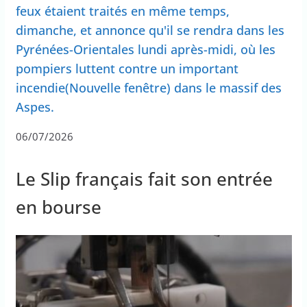
feux étaient traités en même temps,
dimanche, et annonce qu'il se rendra dans les
Pyrénées-Orientales lundi après-midi, où les
pompiers luttent contre un important
incendie(Nouvelle fenêtre) dans le massif des
Aspes.
06/07/2026
Le Slip français fait son entrée
en bourse