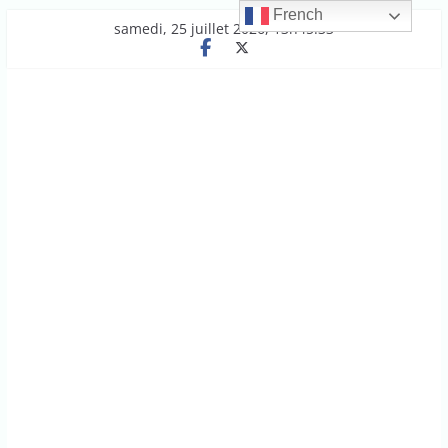
French
Passer
samedi, 25 juillet 2026, 13h45:33
au
contenu