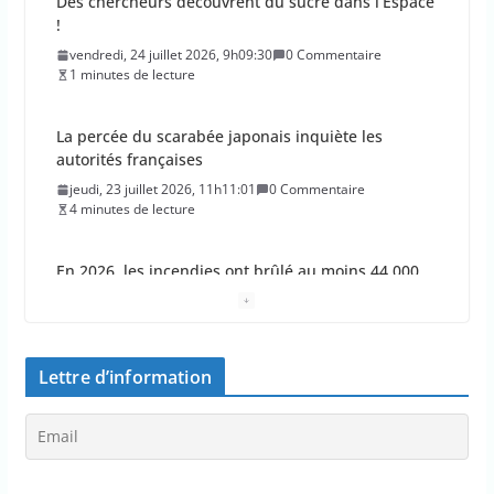
La percée du scarabée japonais inquiète les
autorités françaises
jeudi, 23 juillet 2026, 11h11:01
0 Commentaire
4 minutes de lecture
En 2026, les incendies ont brûlé au moins 44 000
hectares en France
jeudi, 23 juillet 2026, 10h10:30
0 Commentaire
1 minutes de lecture
Les députés approuvent les viols en série sur les
moins de 15 ans
jeudi, 23 juillet 2026, 9h09:08
0 Commentaire
2 minutes de lecture
Lettre d’information
Le Parlement adopte le projet de loi Ripost sur la
sécurité du quotidien
mercredi, 22 juillet 2026, 12h12:27
0 Commentaire
2 minutes de lecture