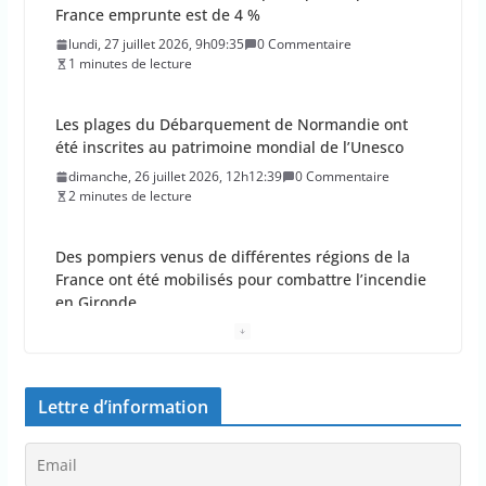
France emprunte est de 4 %
lundi, 27 juillet 2026, 9h09:35
0 Commentaire
1 minutes de lecture
Les plages du Débarquement de Normandie ont
été inscrites au patrimoine mondial de l’Unesco
dimanche, 26 juillet 2026, 12h12:39
0 Commentaire
2 minutes de lecture
Des pompiers venus de différentes régions de la
France ont été mobilisés pour combattre l’incendie
en Gironde
dimanche, 26 juillet 2026, 11h11:18
0 Commentaire
2 minutes de lecture
Lettre d’information
La France insoumise exprime son
incompréhension face à la plainte de la DJ Barbara
Butch concernant le droit de critiquer ses choix
politiques.