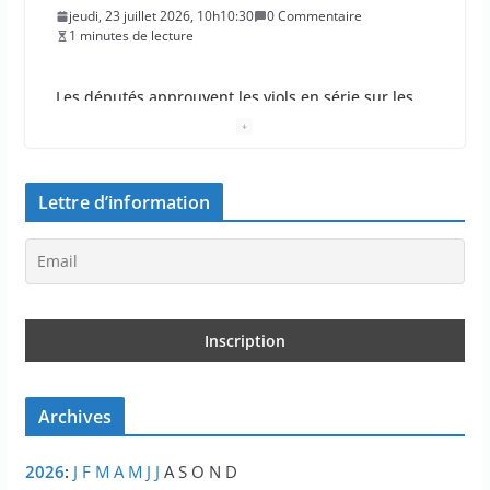
jeudi, 23 juillet 2026, 10h10:30
0 Commentaire
1 minutes de lecture
Les députés approuvent les viols en série sur les
moins de 15 ans
jeudi, 23 juillet 2026, 9h09:08
0 Commentaire
2 minutes de lecture
Lettre d’information
Le Parlement adopte le projet de loi Ripost sur la
sécurité du quotidien
mercredi, 22 juillet 2026, 12h12:27
0 Commentaire
2 minutes de lecture
Les aides aux entreprises dans le budget 2027
font-elles être réduites ?
Archives
mercredi, 22 juillet 2026, 11h11:26
0 Commentaire
2 minutes de lecture
2026
:
J
F
M
A
M
J
J
A
S
O
N
D