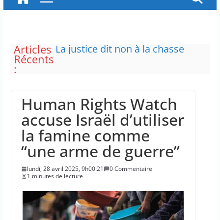
Articles
La justice dit non à la chasse
Récents
“illimitée” aux sangliers
:
Doublement des franchises
médicales et hausse du ticket
modérateur
Human Rights Watch
“C’est scandaleux” d’avoir cinq
Canadair disponibles sur 12
accuse Israël d’utiliser
Le maire de New York, dit qu’il
la famine comme
n’a pas la capacité juridique
d’arrêter Benyamin Nétanyahou
“une arme de guerre”
L’épidémie d’Ebola a entraîné
plus de 1 000 décès en RDC et en
lundi, 28 avril 2025, 9h00:21
0 Commentaire
Ouganda
1 minutes de lecture