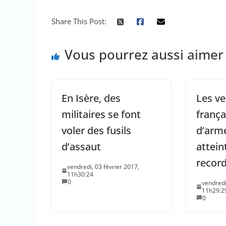
Share This Post:
Vous pourrez aussi aimer
En Isère, des
Les v
militaires se font
frança
voler des fusils
d’arm
d’assaut
attein
recor
vendredi, 03 février 2017,
11h30:24
0
vendredi
11h29:2
0