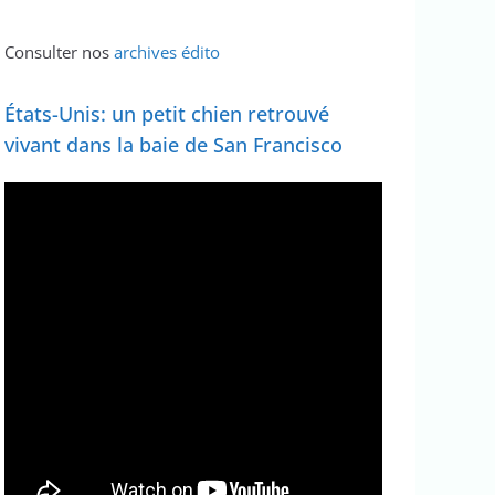
Consulter nos
archives édito
États-Unis: un petit chien retrouvé
vivant dans la baie de San Francisco