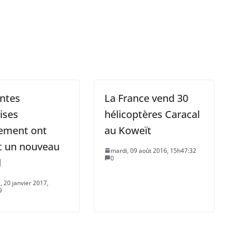
entes
La France vend 30
ises
hélicoptères Caracal
ement ont
au Koweït
t un nouveau
mardi, 09 août 2016, 15h47:32
0
d
, 20 janvier 2017,
9