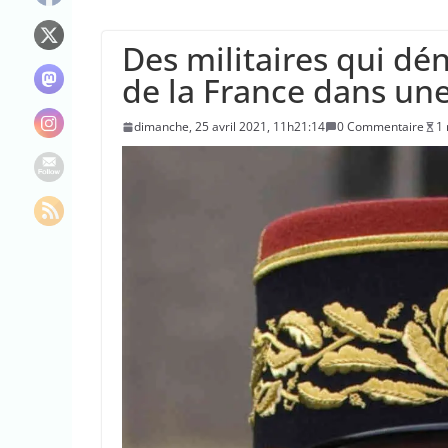
“C’est scandaleux
Le maire de New Y
Des militaires qui dé
L’épidémie d’Ebo
de la France dans une
dimanche, 25 avril 2021, 11h21:14
0 Commentaire
1 