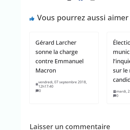
Vous pourrez aussi aimer
Gérard Larcher
Électi
sonne la charge
munici
contre Emmanuel
l’inqu
Macron
sur l
candi
vendredi, 07 septembre 2018,
12h17:40
0
mardi, 2
0
Laisser un commentaire