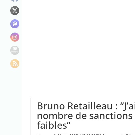
“C’est scandaleux
Le maire de New Y
L’épidémie d’Ebo
Bruno Retailleau : “J’a
nombre de sanctions 
faibles”