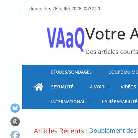
Passer
dimanche, 26 juillet 2026, 0h32:20
au
contenu
Votre 
Des articles court
ÉTUDES/SONDAGES
COUPE DU MO
SEXUALITÉ
A VOIR
VIDÉOS
INTERNATIONAL
LA RÉPARABILITÉ
La justice dit non
Articles Récents :
Doublement des f