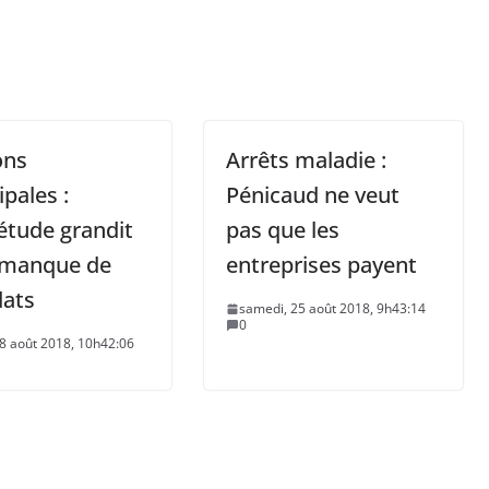
ons
Arrêts maladie :
pales :
Pénicaud ne veut
iétude grandit
pas que les
e manque de
entreprises payent
dats
samedi, 25 août 2018, 9h43:14
0
8 août 2018, 10h42:06