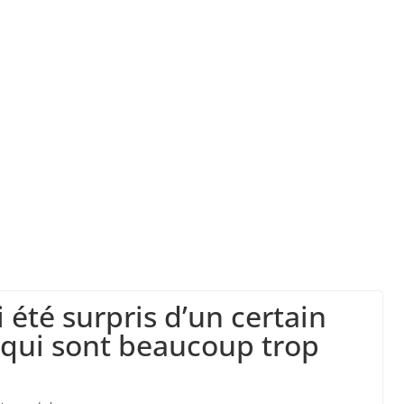
” d’avoir cinq Canadair disponibles sur 12
ork, dit qu’il n’a pas la capacité juridique d’a
la a entraîné plus de 1 000 décès en RDC et en 
i été surpris d’un certain
qui sont beaucoup trop