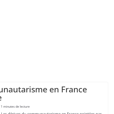
” d’avoir cinq Canadair disponibles sur 12
ork, dit qu’il n’a pas la capacité juridique d’a
unautarisme en France
e
1 minutes de lecture
Les dérives du communautarisme en France pointées par