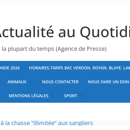
Actualité au Quotid
s la plupart du temps (Agence de Presse)
NDE 2026
HORAIRES,TARIFS BAC VERDON, ROYAN, BLAYE, L
ANIMAUX
NOUS CONTACTER
NOUS FAIRE UN DON
MENTIONS LÉGALES
SPORT
la a entraîné plus de 1 000 décès en RDC et en 
 à la chasse “illimitée” aux sangliers
ranchises médicales et hausse du ticket modér