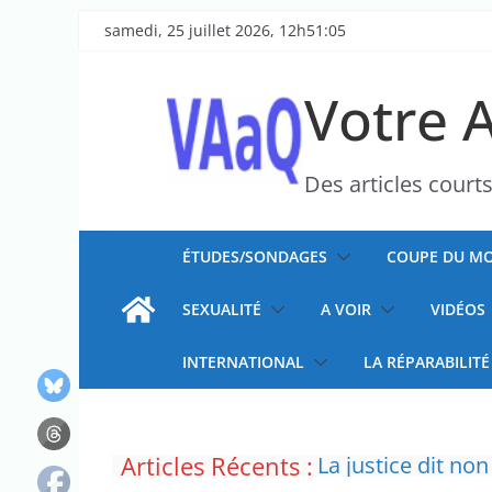
Passer
samedi, 25 juillet 2026, 12h51:05
au
contenu
Votre 
Des articles court
ÉTUDES/SONDAGES
COUPE DU MO
SEXUALITÉ
A VOIR
VIDÉOS
INTERNATIONAL
LA RÉPARABILITÉ
L’épidémie d’Ebo
Articles Récents :
La justice dit non
Doublement des f