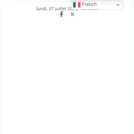
French
Passer
lundi, 27 juillet 2026, 19h40:51
au
contenu