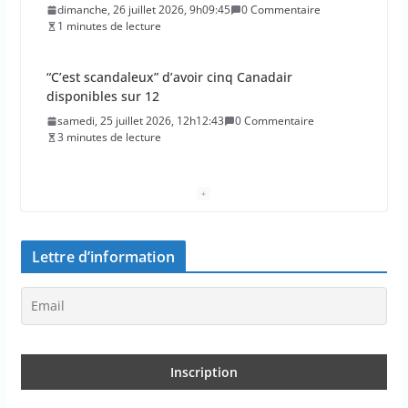
dimanche, 26 juillet 2026, 9h09:45
0 Commentaire
1 minutes de lecture
“C’est scandaleux” d’avoir cinq Canadair
disponibles sur 12
samedi, 25 juillet 2026, 12h12:43
0 Commentaire
3 minutes de lecture
Le maire de New York, dit qu’il n’a pas la capacité
juridique d’arrêter Benyamin Nétanyahou
samedi, 25 juillet 2026, 11h11:56
0 Commentaire
1 minutes de lecture
Lettre d’information
L’épidémie d’Ebola a entraîné plus de 1 000 décès
en RDC et en Ouganda
samedi, 25 juillet 2026, 10h10:39
0 Commentaire
1 minutes de lecture