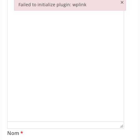
×
Failed to initialize plugin: wplink
Failed to initialize plugin: wplink
Nom
*