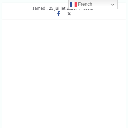
French
Passer
samedi, 25 juillet 2026, 14h05:57
au
contenu