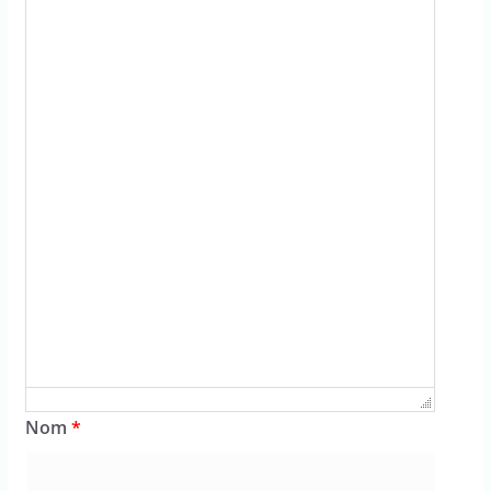
Failed to initialize plugin: wplink
Nom
*