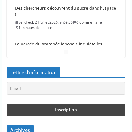
Des chercheurs découvrent du sucre dans l’Espace
!
vendredi, 24 juillet 2026, 9h09:30
0 Commentaire
1 minutes de lecture
La percée du scarabée japonais inquiète les
autorités françaises
jeudi, 23 juillet 2026, 11h11:01
0 Commentaire
4 minutes de lecture
Lettre d’information
En 2026, les incendies ont brûlé au moins 44 000
hectares en France
jeudi, 23 juillet 2026, 10h10:30
0 Commentaire
1 minutes de lecture
Les députés approuvent les viols en série sur les
moins de 15 ans
Archives
jeudi, 23 juillet 2026, 9h09:08
0 Commentaire