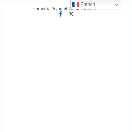
French
Passer
samedi, 25 juillet 2026, 15h33:47
au
contenu