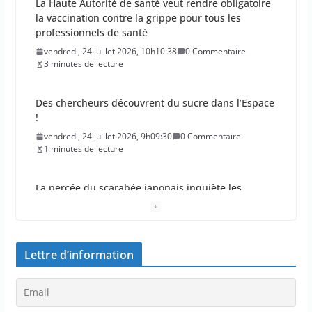
La Haute Autorité de santé veut rendre obligatoire
la vaccination contre la grippe pour tous les
professionnels de santé
vendredi, 24 juillet 2026, 10h10:38
0 Commentaire
3 minutes de lecture
Des chercheurs découvrent du sucre dans l’Espace
!
vendredi, 24 juillet 2026, 9h09:30
0 Commentaire
1 minutes de lecture
La percée du scarabée japonais inquiète les
autorités françaises
jeudi, 23 juillet 2026, 11h11:01
0 Commentaire
4 minutes de lecture
Lettre d’information
En 2026, les incendies ont brûlé au moins 44 000
hectares en France
jeudi, 23 juillet 2026, 10h10:30
0 Commentaire