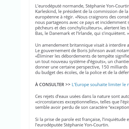
L’eurodéputé normande, Stéphanie Yon-Courtin, 
Karleskind, le président de la commission de 
européenne à régir. «Nous craignons des consé
nous partageons avec ce pays et incidemment sur
pêcheurs et des conchyliculteurs», alertent les t
Bas, le Danemark et l’Irlande, qui s’inquiètent. »
Un amendement britannique visait à interdire a
Le gouvernement de Boris Johnson avait notamme
«Éliminer les débordements de tempête signifie
un tout nouveau système d’égouts», un chantier
donner une certaine perspective, 150 milliards 
du budget des écoles, de la police et de la défe
À CONSULTER >>
L’Europe souhaite limiter le 
Ces rejets d’eaux usées dans la nature sont aut
«circonstances exceptionnelles», telles que l’é
semble avoir perdu de son caractère “exception
Si la prise de parole est française, l’inquiétude
l’eurodéputée Stéphanie Yon-Courtin.