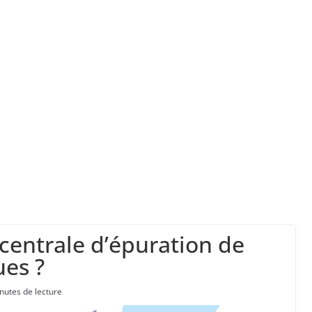
” d’avoir cinq Canadair disponibles sur 12
ork, dit qu’il n’a pas la capacité juridique d’a
la a entraîné plus de 1 000 décès en RDC et en 
 centrale d’épuration de
ues ?
nutes de lecture