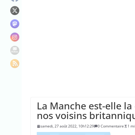
“C’est scandaleux
Le maire de New Y
L’épidémie d’Ebo
La Manche est-elle la
nos voisins britanniq
samedi, 27 août 2022, 10h12:29
0 Commentaire
1 mi