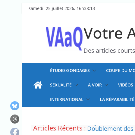
Passer
samedi, 25 juillet 2026, 16h38:13
au
contenu
Votre 
Des articles court
ÉTUDES/SONDAGES
COUPE DU MO
SEXUALITÉ
A VOIR
VIDÉOS
INTERNATIONAL
LA RÉPARABILITÉ
Articles Récents :
La justice dit non
Doublement des f