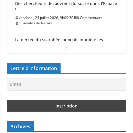
La percée du scarabée japonais inquiète les
autorités françaises
jeudi, 23 juillet 2026, 11h11:01
0 Commentaire
4 minutes de lecture
En 2026, les incendies ont brûlé au moins 44 000
hectares en France
jeudi, 23 juillet 2026, 10h10:30
0 Commentaire
1 minutes de lecture
Lettre d’information
Les députés approuvent les viols en série sur les
moins de 15 ans
jeudi, 23 juillet 2026, 9h09:08
0 Commentaire
2 minutes de lecture
Le Parlement adopte le projet de loi Ripost sur la
sécurité du quotidien
Archives
mercredi, 22 juillet 2026, 12h12:27
0 Commentaire
2 minutes de lecture