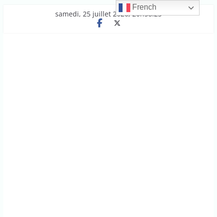
French
Passer
samedi, 25 juillet 2026, 20h58:25
au
contenu