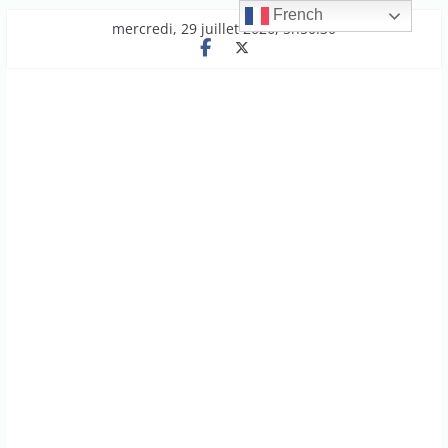
French
Passer
mercredi, 29 juillet 2026, 5h50:30
au
contenu