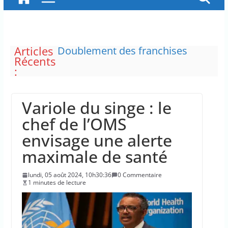
Articles
Doublement des franchises
Récents
médicales et hausse du ticket
:
modérateur
“C’est scandaleux” d’avoir cinq
Canadair disponibles sur 12
Variole du singe : le
Le maire de New York, dit qu’il
n’a pas la capacité juridique
chef de l’OMS
d’arrêter Benyamin Nétanyahou
envisage une alerte
L’épidémie d’Ebola a entraîné
plus de 1 000 décès en RDC et en
maximale de santé
Ouganda
La justice dit non à la chasse
lundi, 05 août 2024, 10h30:36
0 Commentaire
“illimitée” aux sangliers
1 minutes de lecture