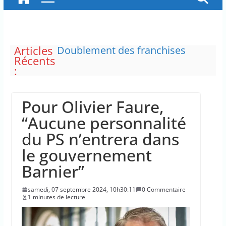
Articles
Doublement des franchises
Récents
médicales et hausse du ticket
:
modérateur
“C’est scandaleux” d’avoir cinq
Canadair disponibles sur 12
Pour Olivier Faure,
Le maire de New York, dit qu’il
n’a pas la capacité juridique
“Aucune personnalité
d’arrêter Benyamin Nétanyahou
du PS n’entrera dans
L’épidémie d’Ebola a entraîné
plus de 1 000 décès en RDC et en
le gouvernement
Ouganda
Barnier”
La justice dit non à la chasse
“illimitée” aux sangliers
samedi, 07 septembre 2024, 10h30:11
0 Commentaire
1 minutes de lecture