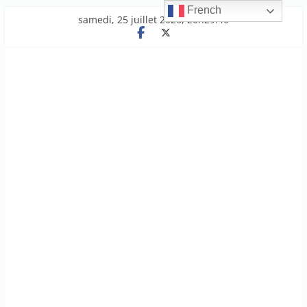
French
Passer
samedi, 25 juillet 2026, 20h29:40
au
contenu