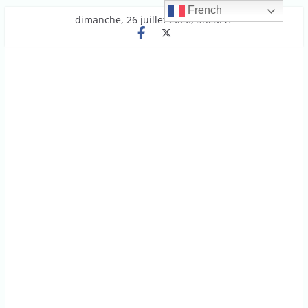
French
Passer
dimanche, 26 juillet 2026, 3h25:47
au
contenu