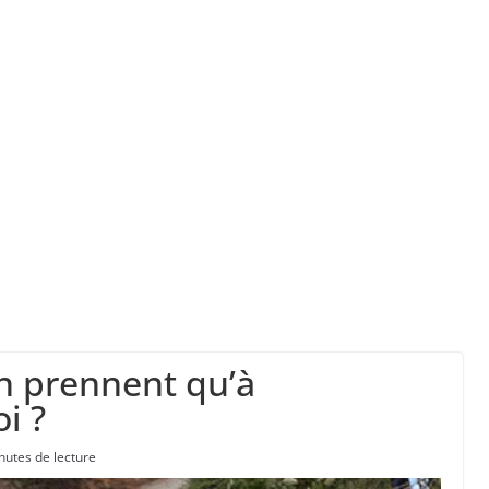
” d’avoir cinq Canadair disponibles sur 12
ork, dit qu’il n’a pas la capacité juridique d’a
la a entraîné plus de 1 000 décès en RDC et en 
en prennent qu’à
i ?
nutes de lecture