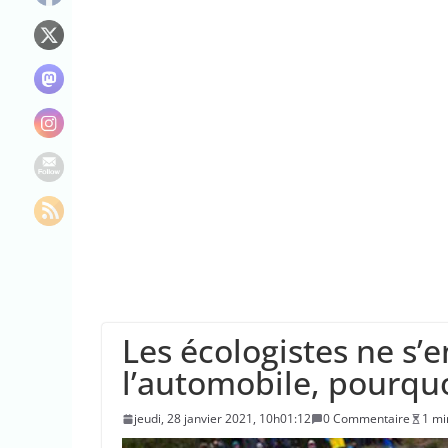
“C’est scandaleux
Le maire de New Y
L’épidémie d’Ebo
Les écologistes ne s’
l’automobile, pourquo
jeudi, 28 janvier 2021, 10h01:12
0 Commentaire
1 mi