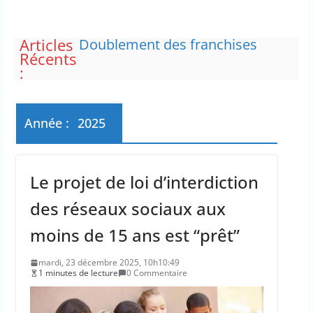
Articles
Doublement des franchises
Récents
médicales et hausse du ticket
:
modérateur
“C’est scandaleux” d’avoir cinq
Canadair disponibles sur 12
Le maire de New York, dit qu’il
Année :
2025
n’a pas la capacité juridique
d’arrêter Benyamin Nétanyahou
L’épidémie d’Ebola a entraîné
Le projet de loi d’interdiction
plus de 1 000 décès en RDC et en
Ouganda
des réseaux sociaux aux
La justice dit non à la chasse
“illimitée” aux sangliers
moins de 15 ans est “prêt”
mardi, 23 décembre 2025, 10h10:49
1 minutes de lecture
0 Commentaire