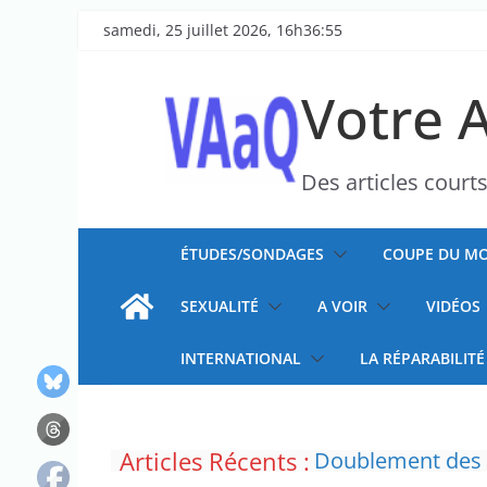
Passer
samedi, 25 juillet 2026, 16h36:55
au
contenu
Votre 
Des articles court
ÉTUDES/SONDAGES
COUPE DU MO
SEXUALITÉ
A VOIR
VIDÉOS
INTERNATIONAL
LA RÉPARABILITÉ
Articles Récents :
Doublement des f
“C’est scandaleux