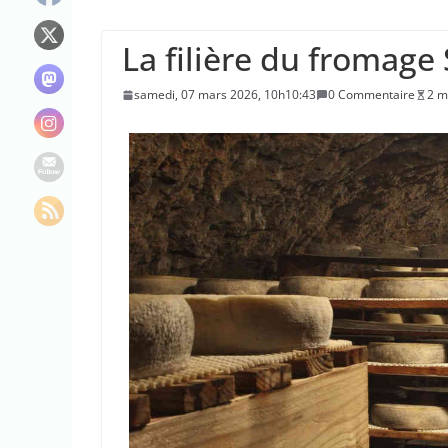
Le maire de New Y
L’épidémie d’Ebo
La filière du fromage 
La justice dit non
samedi, 07 mars 2026, 10h10:43
0 Commentaire
2 m