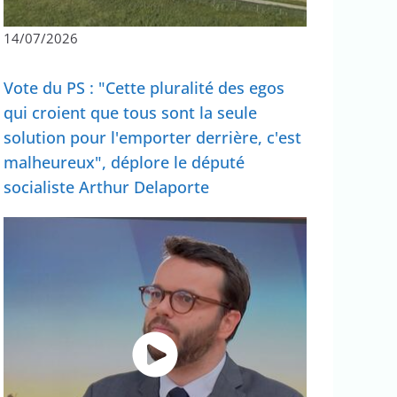
14/07/2026
Vote du PS : "Cette pluralité des egos
qui croient que tous sont la seule
solution pour l'emporter derrière, c'est
malheureux", déplore le député
socialiste Arthur Delaporte