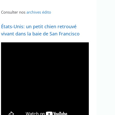
Consulter nos
archives édito
États-Unis: un petit chien retrouvé
vivant dans la baie de San Francisco