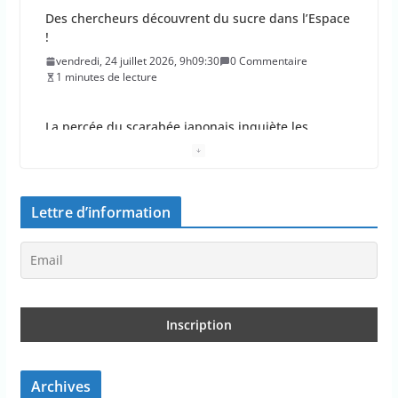
Des chercheurs découvrent du sucre dans l’Espace
!
vendredi, 24 juillet 2026, 9h09:30
0 Commentaire
1 minutes de lecture
La percée du scarabée japonais inquiète les
autorités françaises
jeudi, 23 juillet 2026, 11h11:01
0 Commentaire
4 minutes de lecture
Lettre d’information
En 2026, les incendies ont brûlé au moins 44 000
hectares en France
jeudi, 23 juillet 2026, 10h10:30
0 Commentaire
1 minutes de lecture
Les députés approuvent les viols en série sur les
moins de 15 ans
Archives
jeudi, 23 juillet 2026, 9h09:08
0 Commentaire