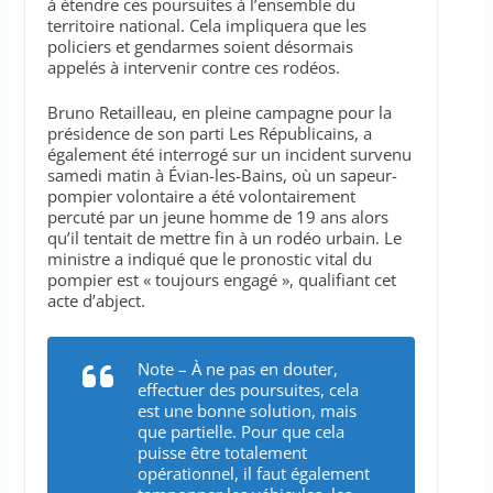
à étendre ces poursuites à l’ensemble du
territoire national. Cela impliquera que les
policiers et gendarmes soient désormais
appelés à intervenir contre ces rodéos.
Bruno Retailleau, en pleine campagne pour la
présidence de son parti Les Républicains, a
également été interrogé sur un incident survenu
samedi matin à Évian-les-Bains, où un sapeur-
pompier volontaire a été volontairement
percuté par un jeune homme de 19 ans alors
qu’il tentait de mettre fin à un rodéo urbain. Le
ministre a indiqué que le pronostic vital du
pompier est « toujours engagé », qualifiant cet
acte d’abject.
Note – À ne pas en douter,
effectuer des poursuites, cela
est une bonne solution, mais
que partielle. Pour que cela
puisse être totalement
opérationnel, il faut également