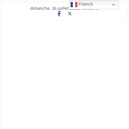
French
Passer
dimanche, 26 juillet 2026, 18h58:18
au
contenu