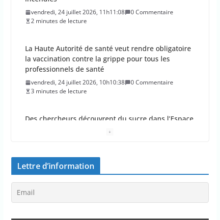
professionnels de santé
vendredi, 24 juillet 2026, 10h10:38
0 Commentaire
3 minutes de lecture
Des chercheurs découvrent du sucre dans l’Espace
!
vendredi, 24 juillet 2026, 9h09:30
0 Commentaire
1 minutes de lecture
La percée du scarabée japonais inquiète les
autorités françaises
jeudi, 23 juillet 2026, 11h11:01
0 Commentaire
4 minutes de lecture
Lettre d’information
En 2026, les incendies ont brûlé au moins 44 000
hectares en France
jeudi, 23 juillet 2026, 10h10:30
0 Commentaire
1 minutes de lecture