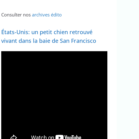
Consulter nos
archives édito
États-Unis: un petit chien retrouvé
vivant dans la baie de San Francisco