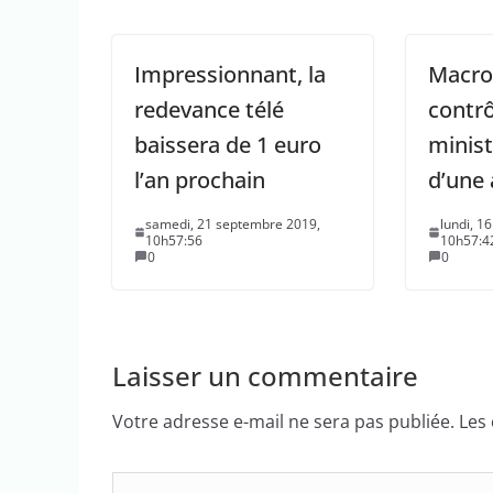
Impressionnant, la
Macron
redevance télé
contrô
baissera de 1 euro
minist
l’an prochain
d’une 
samedi, 21 septembre 2019,
lundi, 1
10h57:56
10h57:4
0
0
Laisser un commentaire
Votre adresse e-mail ne sera pas publiée.
Les