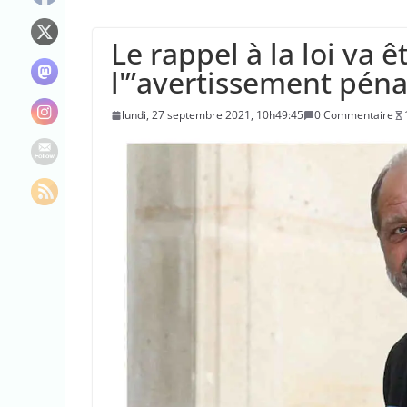
“C’est scandaleux
Le maire de New Y
Le rappel à la loi va 
L’épidémie d’Ebo
l'”avertissement péna
lundi, 27 septembre 2021, 10h49:45
0 Commentaire