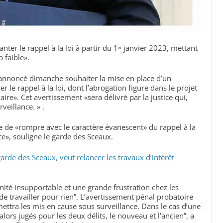
ter le rappel à la loi à partir du 1ᵉʳ janvier 2023, mettant
 faible».
a annoncé dimanche souhaiter la mise en place d’un
le rappel à la loi, dont l’abrogation figure dans le projet
iaire». Cet avertissement «sera délivré par la justice qui,
veillance. » .
e de «rompre avec le caractère évanescent» du rappel à la
ace», souligne le garde des Sceaux.
arde des Sceaux, veut relancer les travaux d’intérêt
nité insupportable et une grande frustration chez les
 de travailler pour rien”. L’avertissement pénal probatoire
 mettra les mis en cause sous surveillance. Dans le cas d’une
alors jugés pour les deux délits, le nouveau et l’ancien”, a