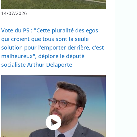
14/07/2026
Vote du PS : "Cette pluralité des egos
qui croient que tous sont la seule
solution pour l'emporter derrière, c'est
malheureux", déplore le député
socialiste Arthur Delaporte