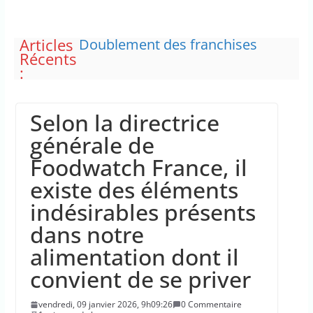
Articles
Doublement des franchises
Récents
médicales et hausse du ticket
:
modérateur
“C’est scandaleux” d’avoir cinq
Canadair disponibles sur 12
Selon la directrice
Le maire de New York, dit qu’il
n’a pas la capacité juridique
générale de
d’arrêter Benyamin Nétanyahou
Foodwatch France, il
L’épidémie d’Ebola a entraîné
plus de 1 000 décès en RDC et en
existe des éléments
Ouganda
indésirables présents
La justice dit non à la chasse
“illimitée” aux sangliers
dans notre
alimentation dont il
convient de se priver
vendredi, 09 janvier 2026, 9h09:26
0 Commentaire