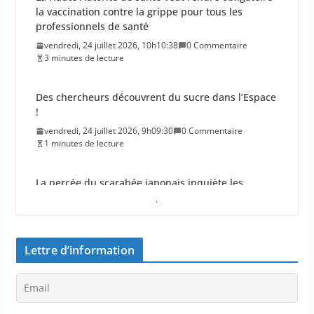
la vaccination contre la grippe pour tous les
professionnels de santé
vendredi, 24 juillet 2026, 10h10:38
0 Commentaire
3 minutes de lecture
Des chercheurs découvrent du sucre dans l’Espace
!
vendredi, 24 juillet 2026, 9h09:30
0 Commentaire
1 minutes de lecture
La percée du scarabée japonais inquiète les
autorités françaises
jeudi, 23 juillet 2026, 11h11:01
0 Commentaire
4 minutes de lecture
Lettre d’information
En 2026, les incendies ont brûlé au moins 44 000
hectares en France
jeudi, 23 juillet 2026, 10h10:30
0 Commentaire