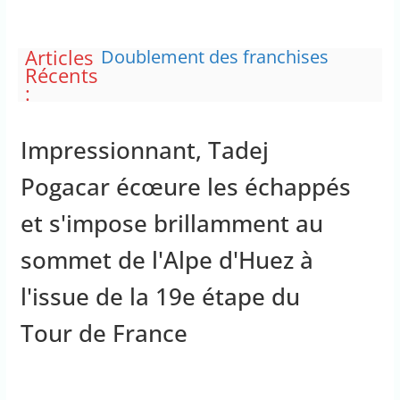
Articles
Doublement des franchises
Récents
médicales et hausse du ticket
:
modérateur
“C’est scandaleux” d’avoir cinq
Canadair disponibles sur 12
Impressionnant, Tadej
Le maire de New York, dit qu’il
n’a pas la capacité juridique
Pogacar écœure les échappés
d’arrêter Benyamin Nétanyahou
L’épidémie d’Ebola a entraîné
et s'impose brillamment au
plus de 1 000 décès en RDC et en
Ouganda
sommet de l'Alpe d'Huez à
La justice dit non à la chasse
“illimitée” aux sangliers
l'issue de la 19e étape du
Tour de France